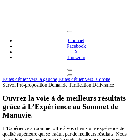
Surpassez les attentes de vos meilleurs clients,
à chaque étape.
Courriel
Facebook
X
Linkedin
Faites défiler vers la gauche
Faites défiler vers la droite
Survol
Pré-proposition
Demande
Tarification
Délivrance
Ouvrez la voie à de meilleurs résultats
grâce à L’Expérience au Sommet de
Manuvie.
L’Expérience au sommet offre à vos clients une expérience de
qualité supérieure qui se traduit par de meilleurs résultats. Nous
travaillons avec une équipe d’experts chevronnés, pour vous