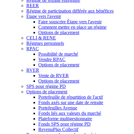
Régime de retraite enregistré
REER
Régime de participation différée aux bénéfices
Étape vers l'avenir
Faire souscrire Étape vers l'avenir
Comment mettre en place un régime
Options de placement
CELI & RENE
Régimes personnels
RPAC
Possibilité de marché
Vendre RPAC
Options de placement
RVER
Vente de RVER
Options de placement
SPS pour régime PD
Options de placement
Portefeuille de répartition de l'actif
Fonds axés sur une date de retraite
Portefeuilles Avenue
Fonds liés aux valeurs du marché
Plateforme multigestionnaire
Fonds SPS pour régime PD
RevenuPlus Collectif