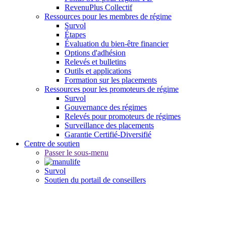
RevenuPlus Collectif
Ressources pour les membres de régime
Survol
Étapes
Évaluation du bien-être financier
Options d'adhésion
Relevés et bulletins
Outils et applications
Formation sur les placements
Ressources pour les promoteurs de régime
Survol
Gouvernance des régimes
Relevés pour promoteurs de régimes
Surveillance des placements
Garantie Certifié-Diversifié
Centre de soutien
Passer le sous-menu
Survol
Soutien du portail de conseillers
Contrats de taille importante:
L’Expérience au sommet