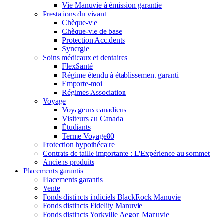
Vie Manuvie à émission garantie
Prestations du vivant
Chèque-vie
Chèque-vie de base
Protection Accidents
Synergie
Soins médicaux et dentaires
FlexSanté
Régime étendu à établissement garanti
Emporte-moi
Régimes Association
Voyage
Voyageurs canadiens
Visiteurs au Canada
Étudiants
Terme Voyage80
Protection hypothécaire
Contrats de taille importante : L'Expérience au sommet
Anciens produits
Placements garantis
Placements garantis
Vente
Fonds distincts indiciels BlackRock Manuvie
Fonds distincts Fidelity Manuvie
Fonds distincts Yorkville Aegon Manuvie