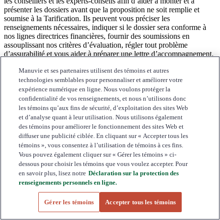
les conseillers et les experts-conseils afin d’aider à monter et à
présenter les dossiers avant que la proposition ne soit remplie et
soumise à la Tarification. Ils peuvent vous préciser les
renseignements nécessaires, indiquer si le dossier sera conforme à
nos lignes directrices financières, fournir des soumissions en
assouplissant nos critères d’évaluation, régler tout problème
d’assurabilité et vous aider à préparer une lettre d’accompagnement.
À votre demande, ils communiqueront directement avec votre client
Manuvie et ses partenaires utilisent des témoins et autres
pour l’aider à recueillir des renseignements généraux sur ses
technologies semblables pour personnaliser et améliorer votre
antécédents médicaux et lui fournir une soumission préliminaire plus
détaillée, ainsi que pour répondre à toute question que votre client
expérience numérique en ligne. Nous voulons protéger la
pourrait avoir au sujet du processus de tarification. Lisez
Combler le
confidentialité de vos renseignements, et nous n’utilisons donc
fossé en tarification pour vous aider dans vos ventes!
les témoins qu’aux fins de sécurité, d’exploitation des sites Web
et d’analyse quant à leur utilisation. Nous utilisons également
Des spécialistes et des experts en produits les contrats de taille
des témoins pour améliorer le fonctionnement des sites Web et
importante
diffuser une publicité ciblée. En cliquant sur « Accepter tous les
témoins », vous consentez à l’utilisation de témoins à ces fins.
Muni de connaissances spécialisées sur les produits, nos spécialistes
Vous pouvez également cliquer sur « Gérer les témoins » ci-
et des experts en produits les contrats de taille importante accordera
dessous pour choisir les témoins que vous voulez accepter. Pour
une attention prioritaire à vos dossiers de taille importante. Vous
en savoir plus, lisez notre
Déclaration sur la protection des
recevrez des solutions de produits personnalisées et du soutien en
renseignements personnels en ligne.
matière de consultation de dossiers. Pour nous contacter, envoyez un
courriel à
Special_Life_Quotes@manulife.ca
.
Gérer les témoins
Accepter tous les témoins
Équipe SFRPS compétente