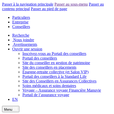
Passer à la navigation principale
Passer au sous-menu
Passer au
contenu principal
Passer au pied de page
Particuliers
Entreprise
Conseillers
Recherche
Nous joindre
Avertissements
Ouvrir une session
Inscrivez-vous au Portail des conseillers
Portail des conseillers
Site du conseiller en gestion de patrimoine
Site des conseillers en placements
Épargne-retraite collective (et Salon VIP)
Portail des conseillers à la Standard Life
Site des Conseillers en Assurances Collectives
Soins médicaux et soins dentaires
Voyage – Assurance voyage Financière Manuvie
Portail de l’assurance voyage
EN
Menu