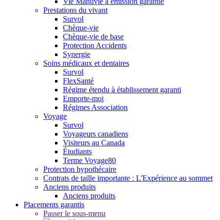
Vie Manuvie à émission garantie
Prestations du vivant
Survol
Chèque-vie
Chèque-vie de base
Protection Accidents
Synergie
Soins médicaux et dentaires
Survol
FlexSanté
Régime étendu à établissement garanti
Emporte-moi
Régimes Association
Voyage
Survol
Voyageurs canadiens
Visiteurs au Canada
Étudiants
Terme Voyage80
Protection hypothécaire
Contrats de taille importante : L'Expérience au sommet
Anciens produits
Anciens produits
Placements garantis
Passer le sous-menu